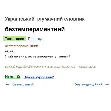
Український тлумачний словник
безтемпераментний
Толкование
Перевод
безтемпераментний
-а, -е.
Який не виявляє темпераменту; млявий.
Великий тлумачний словник сучасної української мови. - "Перун"
.
2005
.
Игры ⚽
Нужна курсовая?
безтекстовий
безтенденційний